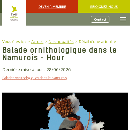
Skip to main content
DEVENIR MEMBRE
REJOIGNEZ-NOUS
Contact
You are here:
Vous êtes ici :
Accueil
Nos actualités
Détail d'une actualité
Balade ornithologique dans le
Namurois - Hour
Dernière mise à jour :
28/06/2026
Balades ornithologiques dans le Namurois