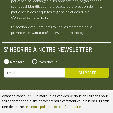
peuvent ainsi échanger leurs observations, organiser des
séances d'identification d'oiseaux, de projection de films,
participer à des enquêtes régionales et des suivis
d'oiseaux sur le terrain.
La section Aves Namur regroupe les membres de la
province de Namur intéressés par l'ornithologie
S'INSCRIRE À NOTRE NEWSLETTER
Natagora
Aves Namur
Natagora souhaite remercier ses partenaires
Avant de continuer… un mot sur les cookies 🍪 Nous en utilisons pour
faire fonctionner le site et comprendre comment vous l'utilisez. Promis,
rien de louche
Lire notre politique de confidentialité