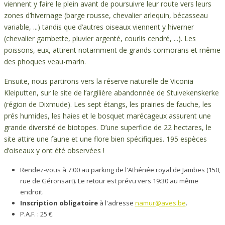
viennent y faire le plein avant de poursuivre leur route vers leurs
zones d’hivernage (barge rousse, chevalier arlequin, bécasseau
variable, ...) tandis que d’autres oiseaux viennent y hiverner
(chevalier gambette, pluvier argenté, courlis cendré, ...). Les
poissons, eux, attirent notamment de grands cormorans et même
des phoques veau-marin.
Ensuite, nous partirons vers la réserve naturelle de Viconia
Kleiputten, sur le site de l’argilière abandonnée de Stuivekenskerke
(région de Dixmude). Les sept étangs, les prairies de fauche, les
prés humides, les haies et le bosquet marécageux assurent une
grande diversité de biotopes. D’une superficie de 22 hectares, le
site attire une faune et une flore bien spécifiques. 195 espèces
d’oiseaux y ont été observées !
Rendez-vous à 7:00 au parking de l'Athénée royal de Jambes (150,
rue de Géronsart). Le retour est prévu vers 19:30 au même
endroit.
Inscription obligatoire
à l'adresse
namur@aves.be
.
P.A.F. : 25 €.