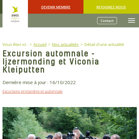
Skip to main content
DEVENIR MEMBRE
REJOIGNEZ-NOUS
Contact
You are here:
Vous êtes ici :
Accueil
Nos actualités
Détail d'une actualité
Excursion automnale -
Ijzermonding et Viconia
Kleiputten
Dernière mise à jour :
16/10/2022
Excursions printanière et automnale