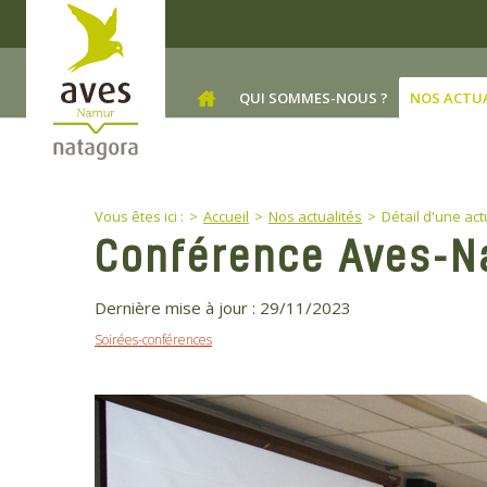
Skip to main content
QUI SOMMES-NOUS ?
NOS ACTU
You are here:
Vous êtes ici :
Accueil
Nos actualités
Détail d'une act
Conférence Aves-
Dernière mise à jour :
29/11/2023
Soirées-conférences