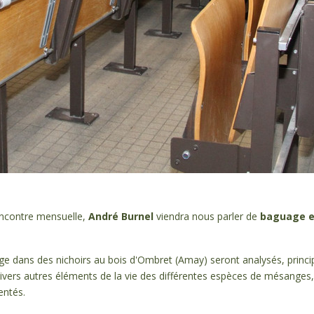
ncontre mensuelle,
André Burnel
viendra nous parler de
baguage e
e dans des nichoirs au bois d'Ombret (Amay) seront analysés, princ
ivers autres éléments de la vie des différentes espèces de mésange
entés.