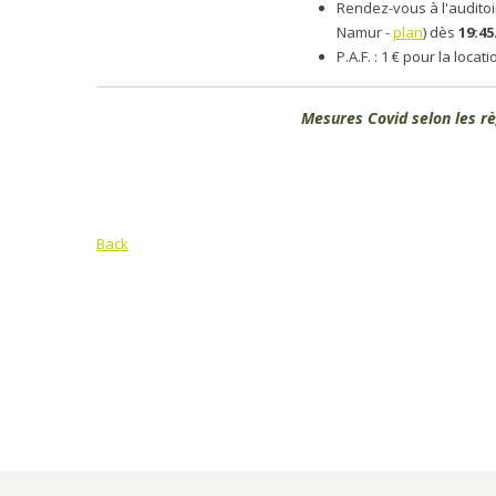
Rendez-vous à l'audito
Namur -
plan
) dès
19:45
P.A.F. : 1 € pour la locati
Mesures Covid selon les r
Back