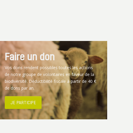
Faire un don
Vos dons rendent possibles toutes les actions
de notre groupe de volontaires en faveur de la
biodiversité. Déductibilité fiscale à partir de 40 €
de dons par an.
JE PARTICIPE