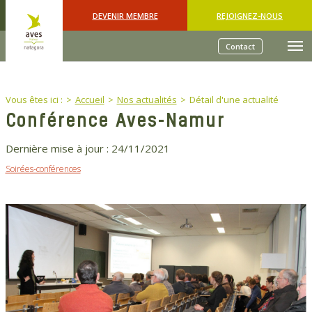
Skip to main content
DEVENIR MEMBRE
REJOIGNEZ-NOUS
Contact
You are here:
Vous êtes ici :
Accueil
Nos actualités
Détail d'une actualité
Conférence Aves-Namur
Dernière mise à jour :
24/11/2021
Soirées-conférences